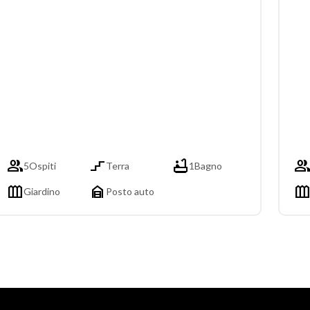



5
Ospiti
Terra
1
Bagno


Giardino
Posto auto