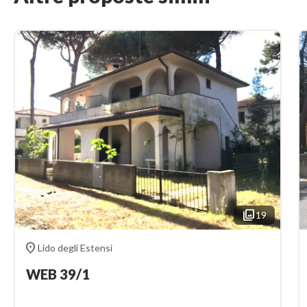

19

Lido degli Estensi
WEB 39/1