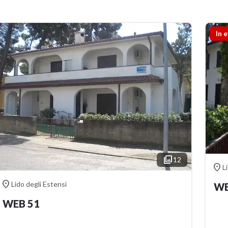
In 

12

L

Lido degli Estensi
WE
WEB 51