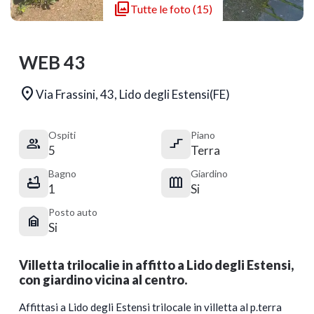

Tutte le foto (15)
WEB 43

Via Frassini, 43, Lido degli Estensi(FE)
Ospiti
Piano


5
Terra
Bagno
Giardino


1
Si
Posto auto

Si
Villetta trilocalie in affitto a Lido degli Estensi,
con giardino vicina al centro.
Affittasi a Lido degli Estensi trilocale in villetta al p.terra