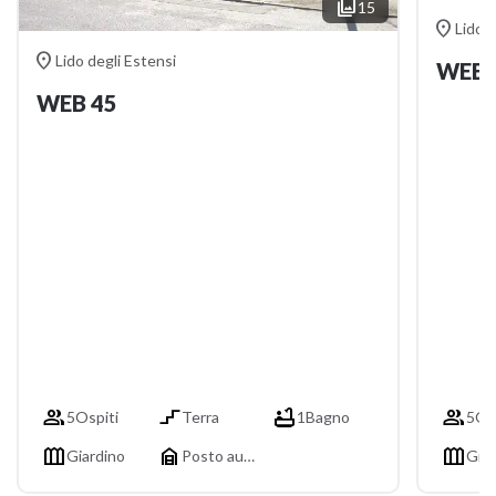

15

Lido d

Lido degli Estensi
WEB 
WEB 45




5
Ospiti
Terra
1
Bagno
5
Os



Giardino
Posto auto
Giar