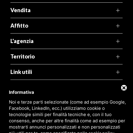
Vendita
Affitto
L'agenzia
Territorio
Link utili
Agenzia Pegaso
Informativa
Noi e terze parti selezionate (come ad esempio Google,
Viale Leonardo, 99,
44029 Lido di Spina (FE)
Facebook, LinkedIn, ecc.) utilizziamo cookie o
tecnologie simili per finalità tecniche e, con il tuo
P.Iva:
01316480381
consenso, anche per altre finalità come ad esempio per
mostrarti annunci personalizzati e non personalizzati