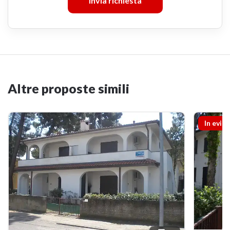
Invia richiesta
Altre proposte simili
In evid