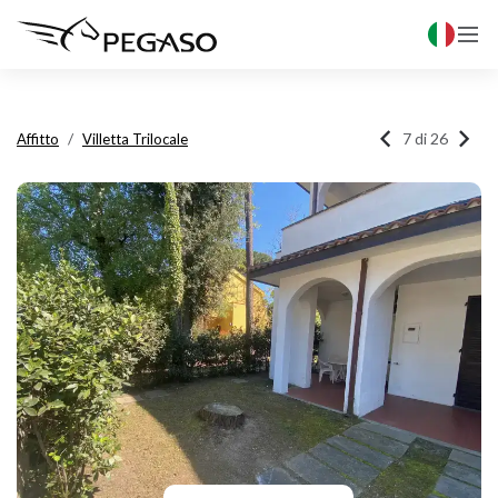



7 di 26
Affitto
Villetta Trilocale