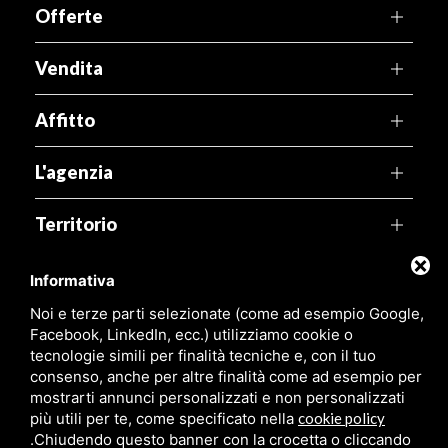
Offerte
Vendita
Affitto
L'agenzia
Territorio
Link utili
Informativa
Noi e terze parti selezionate (come ad esempio Google,
Agenzia Pegaso
Facebook, LinkedIn, ecc.) utilizziamo cookie o
tecnologie simili per finalità tecniche e, con il tuo
consenso, anche per altre finalità come ad esempio per
Viale Leonardo, 99,
44029 Lido di Spina (FE)
mostrarti annunci personalizzati e non personalizzati
più utili per te, come specificato nella
cookie policy
P.Iva:
01316480381
.
Chiudendo questo banner con la crocetta o cliccando