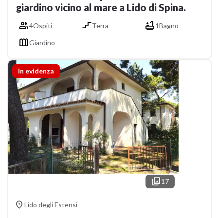
giardino vicino al mare a Lido di Spina.



4
Ospiti
Terra
1
Bagno

Giardino
In evidenza

17

Lido degli Estensi