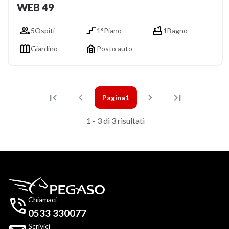
WEB 49



5
Ospiti
1°
Piano
1
Bagno


Giardino
Posto auto




Pagina
1
Prima pagina
Pagina precedente
Prossima pagina
Ultima pagina
1 - 3 di 3 risultati

Chiamaci
0533 330077
Scrivici