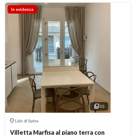
In evidenza

15

Lido di Spina
Villetta Marfisa al piano terra con