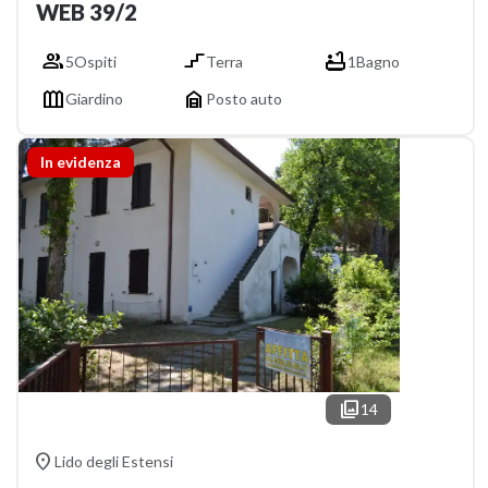
WEB 39/2



5
Ospiti
Terra
1
Bagno


Giardino
Posto auto
In evidenza

14

Lido degli Estensi