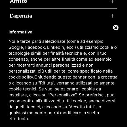
Affitto
L'agenzia
Territorio
Informativa
Noi e terze parti selezionate (come ad esempio
Link utili
Google, Facebook, LinkedIn, ecc.) utilizziamo cookie o
tecnologie simili per finalità tecniche e, con il tuo
consenso, anche per altre finalità come ad esempio
Agenzia Pegaso
per mostrarti annunci personalizzati e non
personalizzati più utili per te, come specificato nella
Viale Leonardo, 99,
44029 Lido di Spina (FE)
cookie policy
.
Chiudendo questo banner con la crocetta
o cliccando su "Rifiuta", verranno utilizzati solamente
P.Iva:
01316480381
cookie tecnici. Se vuoi selezionare i cookie da
installare, clicca su "Personalizza". Se preferisci, puoi
acconsentire all'utilizzo di tutti i cookie, anche diversi
da quelli tecnici, cliccando su "Accetta tutti". In
qualsiasi momento potrai modificare la scelta
effettuata.