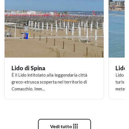
Lido di Spina
Lido 
​È il Lido intitolato alla leggendaria città
Lido de
greco-etrusca scoperta nel territorio di
turisti
Comacchio. Imm…
mete p

Vedi tutto