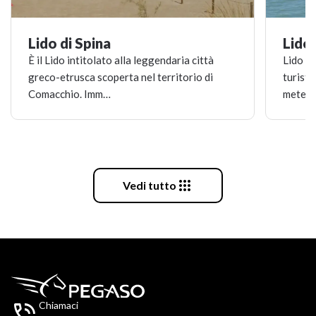
Lido di Spina
Lido 
​È il Lido intitolato alla leggendaria città
Lido de
greco-etrusca scoperta nel territorio di
turisti
Comacchio. Imm…
mete p

Vedi tutto

Chiamaci