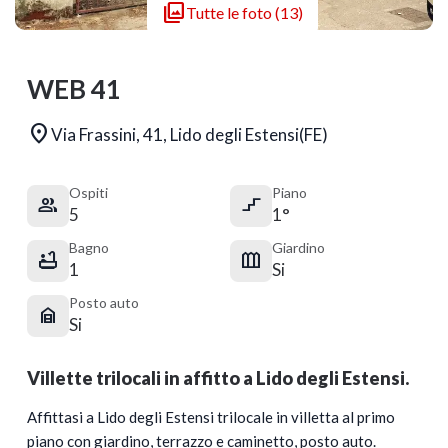

Tutte le foto (13)
WEB 41

Via Frassini, 41, Lido degli Estensi(FE)
Ospiti
Piano


5
1°
Bagno
Giardino


1
Si
Posto auto

Si
Villette trilocali in affitto a Lido degli Estensi.
Affittasi a Lido degli Estensi trilocale in villetta al primo
piano con giardino, terrazzo e caminetto, posto auto.