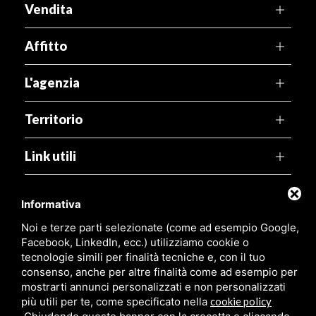
Vendita
Affitto
L'agenzia
Territorio
Link utili
Agenzia Pegaso
Informativa
Noi e terze parti selezionate (come ad esempio Google,
Viale Leonardo, 99,
44029 Lido di Spina (FE)
Facebook, LinkedIn, ecc.) utilizziamo cookie o
tecnologie simili per finalità tecniche e, con il tuo
P.Iva:
01316480381
consenso, anche per altre finalità come ad esempio per
mostrarti annunci personalizzati e non personalizzati
più utili per te, come specificato nella
cookie policy