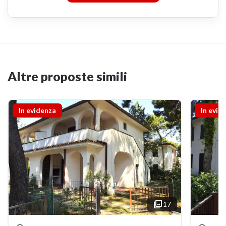
Altre proposte simili
In evidenza
In evid

17