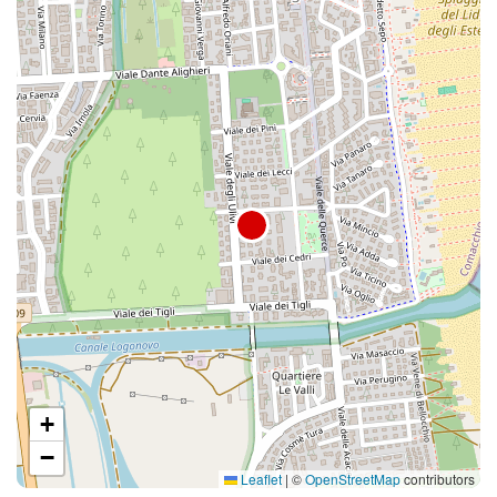
+
−
Leaflet
|
©
OpenStreetMap
contributors