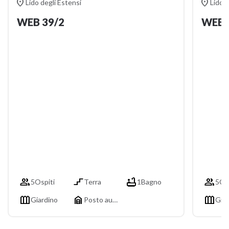


Lido degli Estensi
Lido d
WEB 39/2
WEB 




5
Ospiti
Terra
1
Bagno
5
Os



Giardino
Posto auto
Giar