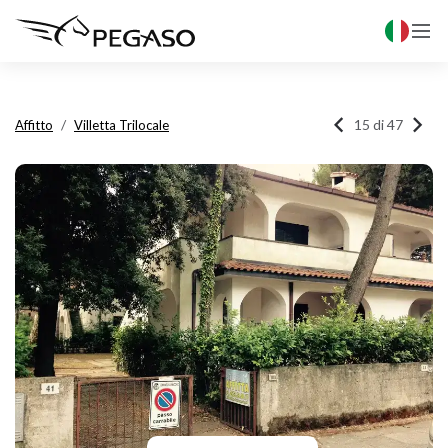



15 di 47
Affitto
Villetta Trilocale