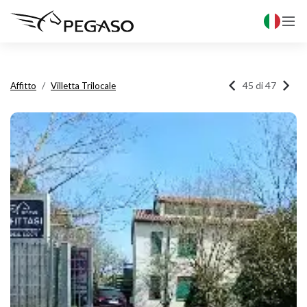



45 di 47
Affitto
Villetta Trilocale