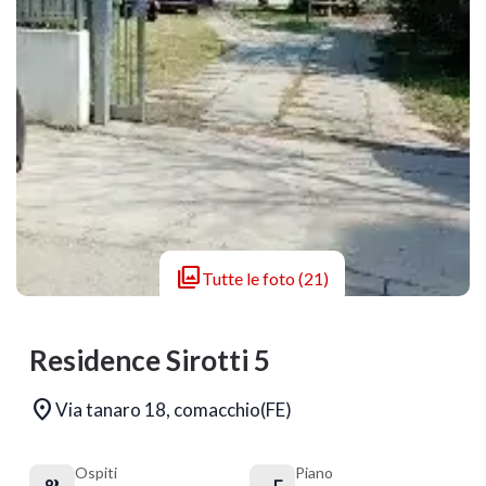

Tutte le foto (21)
Residence Sirotti 5

Via tanaro 18, comacchio(FE)
Ospiti
Piano