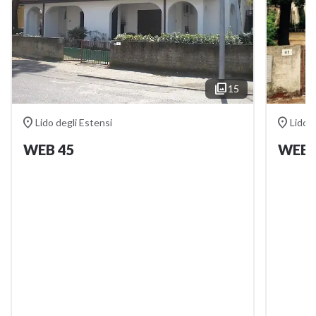

15


Lido degli Estensi
Lido d
WEB 45
WEB 