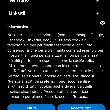
Territorio
Link utili
Informativa
Agenzia Pegaso
Noi e terze parti selezionate (come ad esempio Google,
Viale Leonardo, 99,
44029 Lido di Spina (FE)
Facebook, LinkedIn, ecc.) utilizziamo cookie o
tecnologie simili per finalità tecniche e, con il tuo
P.Iva:
01316480381
consenso, anche per altre finalità come ad esempio per
mostrarti annunci personalizzati e non personalizzati
più utili per te, come specificato nella
cookie policy
.
Chiudendo questo banner con la crocetta o cliccando
su "Rifiuta", verranno utilizzati solamente cookie tecnici.
Se vuoi selezionare i cookie da installare, clicca su
"Personalizza". Se preferisci, puoi acconsentire
all'utilizzo di tutti i cookie, anche diversi da quelli
tecnici, cliccando su "Accetta tutti". In qualsiasi
momento potrai modificare la scelta effettuata.
Rifiuta
Accetta tutti