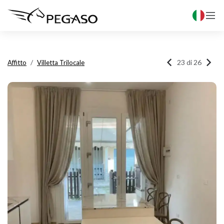



23 di 26
Affitto
Villetta Trilocale