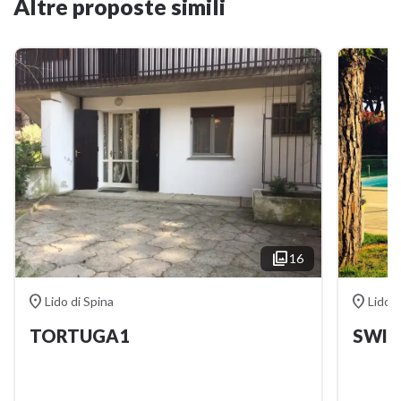
Altre proposte simili

16


Lido di Spina
Lido d
TORTUGA1
SWIM