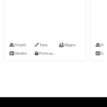




5
Ospiti
Terra
1
Bagno
5
Os



Giardino
Posto auto
Giar