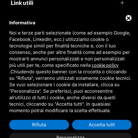
Link utili
Agenzia Pegaso
Informativa
Noi e terze parti selezionate (come ad esempio Google,
Viale Leonardo, 99,
44029 Lido di Spina (FE)
Facebook, LinkedIn, ecc.) utilizziamo cookie o
tecnologie simili per finalità tecniche e, con il tuo
P.Iva:
01316480381
consenso, anche per altre finalità come ad esempio per
mostrarti annunci personalizzati e non personalizzati
più utili per te, come specificato nella
cookie policy
.
Chiudendo questo banner con la crocetta o cliccando
su "Rifiuta", verranno utilizzati solamente cookie tecnici.
Se vuoi selezionare i cookie da installare, clicca su
"Personalizza". Se preferisci, puoi acconsentire
all'utilizzo di tutti i cookie, anche diversi da quelli
tecnici, cliccando su "Accetta tutti". In qualsiasi
momento potrai modificare la scelta effettuata.
Rifiuta
Accetta tutti
Personalizza