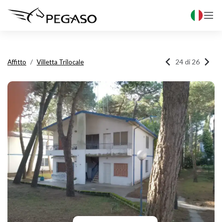



24 di 26
Affitto
Villetta Trilocale