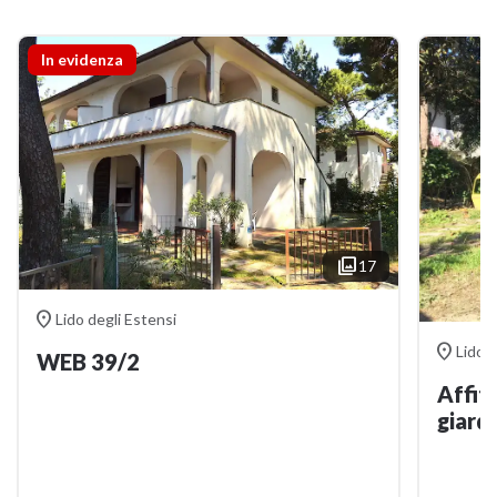
In evidenza

17

Lido degli Estensi

Lido d
WEB 39/2
Affitt
giardi