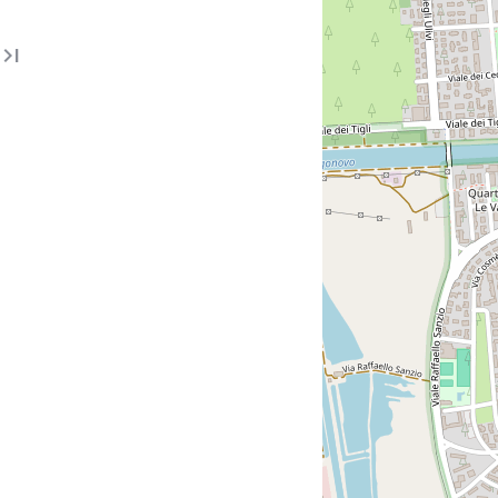

nte
sima pagina
Ultima pagina