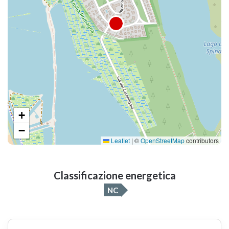
+
−
Leaflet
|
©
OpenStreetMap
contributors
Classificazione energetica
NC