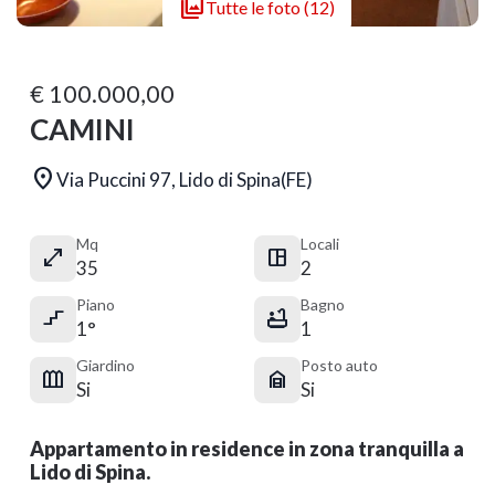

Tutte le foto (12)
€ 100.000,00
CAMINI

Via Puccini 97, Lido di Spina(FE)
Mq
Locali


35
2
Piano
Bagno


1°
1
Giardino
Posto auto


Si
Si
Appartamento in residence in zona tranquilla a
Lido di Spina.