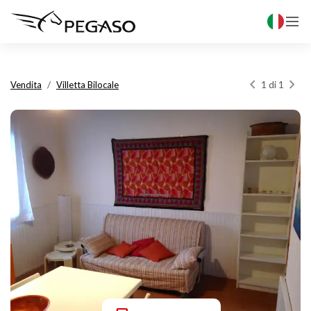



1 di 1
Vendita
Villetta Bilocale